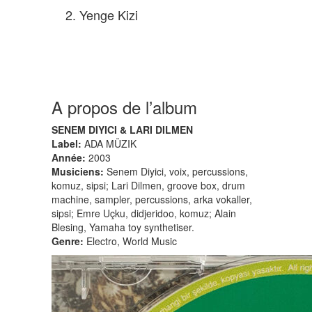
2.
Yenge Kizi
A propos de l’album
SENEM DIYICI & LARI DILMEN
Label:
ADA MÜZIK
Année:
2003
Musiciens:
Senem Diyici, voix, percussions,
komuz, sipsi; Lari Dilmen, groove box, drum
machine, sampler, percussions, arka vokaller,
sipsi; Emre Uçku, didjeridoo, komuz; Alain
Blesing, Yamaha toy synthetiser.
Genre:
Electro, World Music