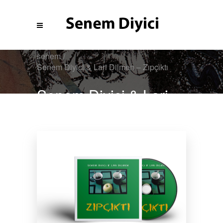
senem
/
Senem Diyici & Lari Dilmen – Zıpçıktı
Senem Diyici & Lari
Dilmen – Zıpçıktı