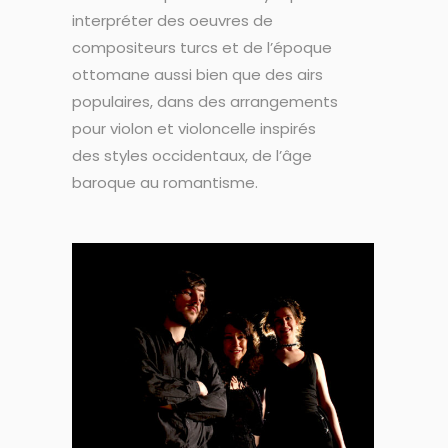
interpréter des oeuvres de
compositeurs turcs et de l’époque
ottomane aussi bien que des airs
populaires, dans des arrangements
pour violon et violoncelle inspirés
des styles occidentaux, de l’âge
baroque au romantisme.