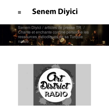
Senem Diyici
/
articles de presse TR
/
Chante et enchante comme personne les
ressources mélodiques de sa Turquie
natale
Blog