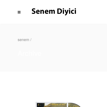
senem
/
Archive