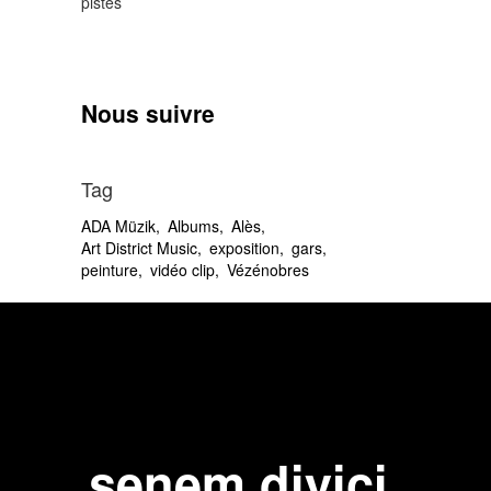
pistes
Nous suivre
Tag
ADA Müzik
Albums
Alès
Art District Music
exposition
gars
peinture
vidéo clip
Vézénobres
senem diyici.