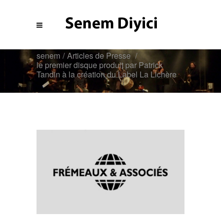
senem
/
Articles de Presse
/
le premier disque produit par Patrick
Tandin à la création du Label La Lichère
Blog