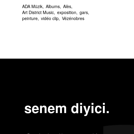
ADA Müzik
Albums
Alès
Art District Music
exposition
gars
peinture
vidéo clip
Vézénobres
senem diyici.
Next Post
Previous Post