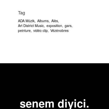
Tag
ADA Müzik
Albums
Alès
Art District Music
exposition
gars
peinture
vidéo clip
Vézénobres
senem diyici.