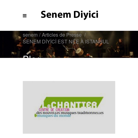
senem
/
Articles de Presse
/
SENEM DİYİCİ EST NÉE À ISTANBUL
Blog